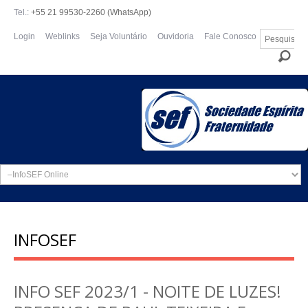
Tel.:
+55 21 99530-2260 (WhatsApp)
Pesquisar...
Login
Weblinks
Seja Voluntário
Ouvidoria
Fale Conosco
INFOSEF
INFO SEF 2023/1 - NOITE DE LUZES!